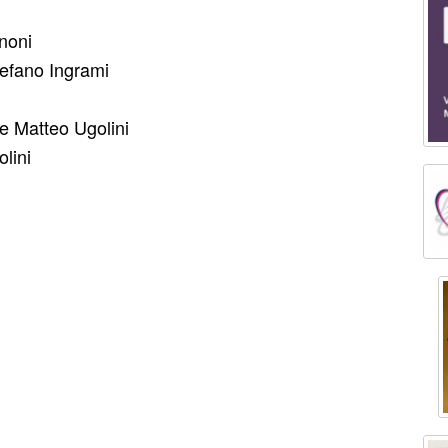
noni
tefano Ingrami
 e Matteo Ugolini
lini